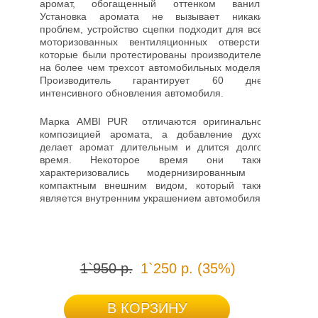
аромат, обогащенный оттенком ванили.
Установка аромата не вызывает никаких
проблем, устройство сцепки подходит для всех
моторизованных вентиляционных отверстий,
которые были протестированы производителем
на более чем трехсот автомобильных моделях.
Производитель гарантирует 60 дней
интенсивного обновления автомобиля.
Марка AMBI PUR
отличаются оригинальной
композицией аромата, а добавление духов
делает аромат длительным и длится долгое
время. Некоторое время они также
характеризовались модернизированным и
компактным внешним видом, который также
является внутренним украшением автомобиля.
1`950 р.
1`250 р. (35%)
В КОРЗИНУ