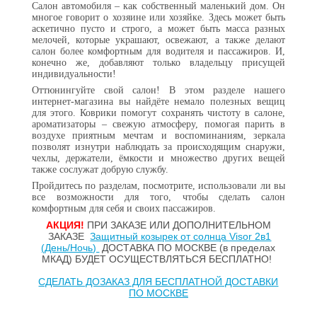
Салон автомобиля – как собственный маленький дом. Он
многое говорит о хозяине или хозяйке. Здесь может быть
аскетично пусто и строго, а может быть масса разных
мелочей, которые украшают, освежают, а также делают
салон более комфортным для водителя и пассажиров. И,
конечно же, добавляют только владельцу присущей
индивидуальности!
Оттюнингуйте свой салон! В этом разделе нашего
интернет-магазина вы найдёте немало полезных вещиц
для этого. Коврики помогут сохранять чистоту в салоне,
ароматизаторы – свежую атмосферу, помогая парить в
воздухе приятным мечтам и воспоминаниям, зеркала
позволят изнутри наблюдать за происходящим снаружи,
чехлы, держатели, ёмкости и множество других вещей
также сослужат добрую службу.
Пройдитесь по разделам, посмотрите, использовали ли вы
все возможности для того, чтобы сделать салон
комфортным для себя и своих пассажиров.
АКЦИЯ!
ПРИ ЗАКАЗЕ ИЛИ ДОПОЛНИТЕЛЬНОМ
ЗАКАЗЕ
Защитный козырек от солнца Visor 2в1
(День/Ночь)
ДОСТАВКА ПО МОСКВЕ
(в пределах
МКАД) БУДЕТ ОСУЩЕСТВЛЯТЬСЯ БЕСПЛАТНО!
СДЕЛАТЬ ДОЗАКАЗ ДЛЯ БЕСПЛАТНОЙ ДОСТАВКИ
ПО МОСКВЕ