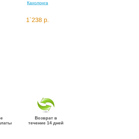
Кахолонга
1`238 р.
ые
Возврат в
платы
течение 14 дней