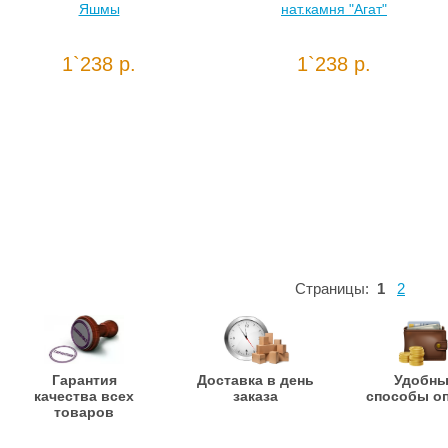
Яшмы
нат.камня "Агат"
1`238 р.
1`238 р.
Страницы:
1
2
Гарантия
Доставка в день
Удобн
качества всех
заказа
способы о
товаров