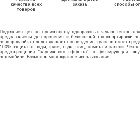
качества всех
заказа
способы о
товаров
Подключен цех по производству одноразовых чехлов-тентов дл
предназначены для хранения и безопасной транспортировки ав
аэропрослойка предотвращает повреждение транспортного средс
100% защита от воды, грязи, льда, птиц, помета и наледи. Чехо
предотвращения "парникового эффекта", а фиксирующая шну
автомобиле. Возможно многократное использование.