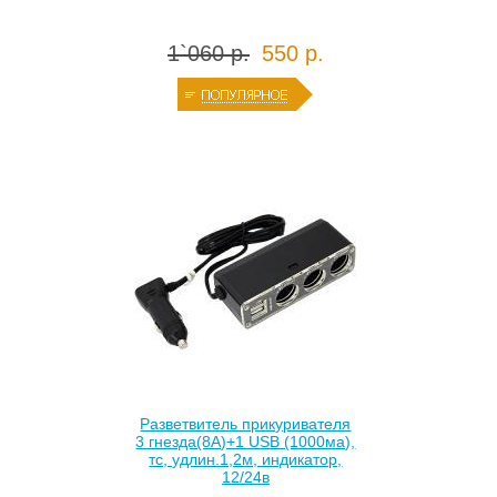
1`060 р.
550 р.
Разветвитель прикуривателя
3 гнезда(8А)+1 USB (1000ма),
тс, удлин.1,2м, индикатор,
12/24в