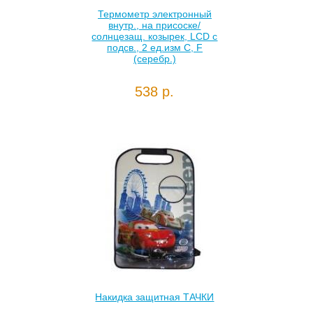
Термометр электронный
внутр., на присоске/
солнцезащ. козырек, LCD с
подсв., 2 ед.изм C, F
(серебр.)
538 р.
Накидка защитная ТАЧКИ