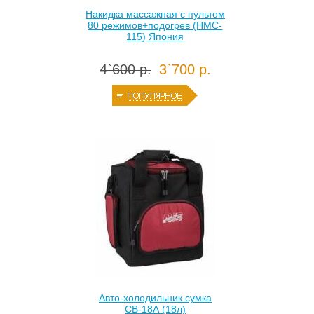
Накидка массажная с пультом
80 режимов+подогрев (HMC-
115) Япония
4`600 р.
3`700 р.
Авто-холодильник сумка
CВ-18А (18л)