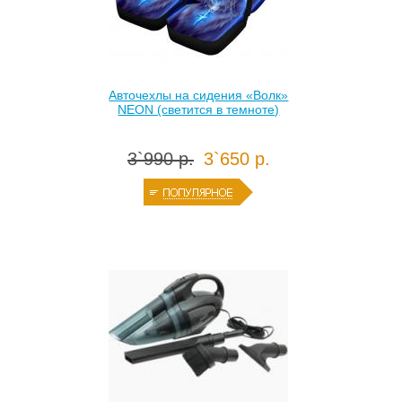
Авточехлы на сидения «Волк»
NEON (светится в темноте)
3`990 р.
3`650 р.