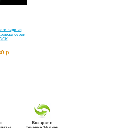
его вида из
аровски серия
OCK
0 р.
ые
Возврат в
платы
течение 14 дней