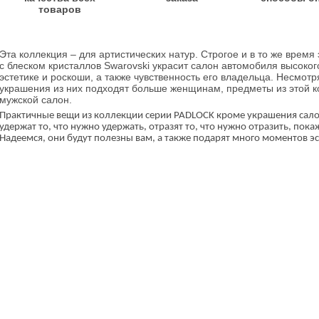
товаров
Эта коллекция – для артистических натур. Строгое и в то же время
с блеском кристаллов
Swarovski
украсит салон автомобиля высокого
эстетике и роскоши, а также чувственность его владельца. Несмотря
украшения из них подходят больше женщинам, предметы из этой к
мужской салон.
Практичные вещи из коллекции серии
PADLOCK
кроме украшения сало
удержат то, что нужно удержать, отразят то, что нужно отразить, пок
Надеемся, они будут полезны вам, а также подарят много моментов эс