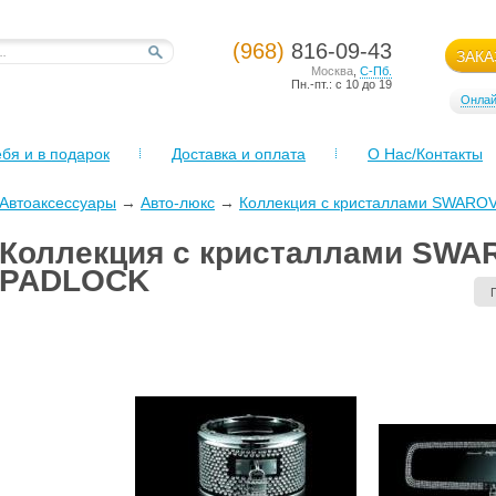
(968)
816-09-43
ЗАКА
Москва
,
С-Пб.
Пн.-пт.: с 10 до 19
Онлай
бя и в подарок
Доставка и оплата
О Нас/Контакты
Автоаксессуары
→
Авто-люкс
→
Коллекция c кристаллами SWARO
Коллекция c кристаллами SWA
PADLOCK