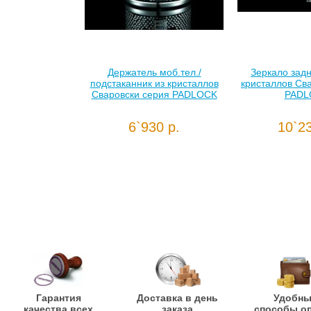
Держатель моб.тел./
Зеркало задн
подстаканник из кристаллов
кристаллов Св
Сваровски серия PADLOCK
PADL
6`930 р.
10`23
Гарантия
Доставка в день
Удобн
качества всех
заказа
способы о