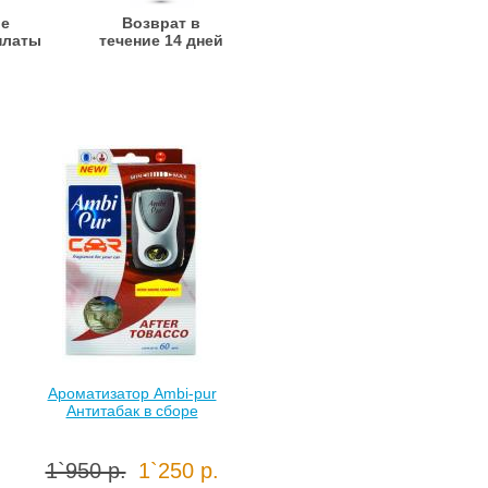
ые
Возврат в
платы
течение 14 дней
Ароматизатор Ambi-pur
Антитабак в сборе
1`950 р.
1`250 р.