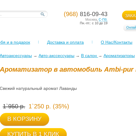
(968)
816-09-43
ЗАКА
Москва
,
С-Пб.
Пн.-пт.: с 10 до 19
Онлай
бя и в подарок
Доставка и оплата
О Нас/Контакты
Автоаксессуары
→
Авто-акссессуары
→
В салон
→
Ароматизаторы
Ароматизатор в автомобиль Ambi-pur
Свежий натуральный аромат Лаванды
1`950 р.
1`250 р. (35%)
В КОРЗИНУ
КУПИТЬ В 1 КЛИК