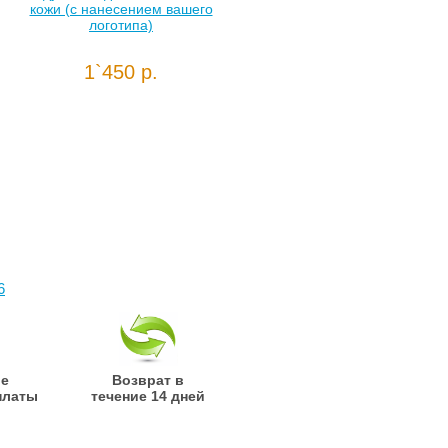
кожи (с нанесением вашего
логотипа)
1`450 р.
6
ые
Возврат в
платы
течение 14 дней