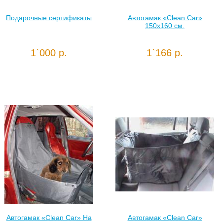
Подарочные сертификаты
Автогамак «Clean Car»
150х160 см.
1`000 р.
1`166 р.
Автогамак «Clean Car» На
Автогамак «Clean Car»