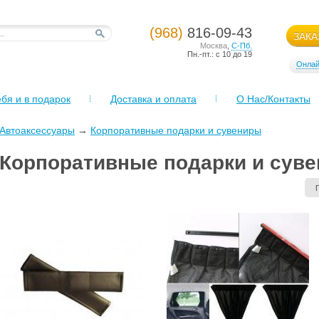
(968)
816-09-43
ЗАКА
Москва
,
С-Пб.
Пн.-пт.: с 10 до 19
Онлай
бя и в подарок
Доставка и оплата
О Нас/Контакты
Автоаксессуары
→
Корпоративные подарки и сувениры
Корпоративные подарки и сув