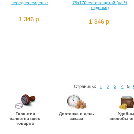
переднее сиденье
75х170 см. с защитой (на ½
сиденья)
1`346 р.
1`346 р.
Страницы:
1
2
3
4
5
Гарантия
Доставка в день
Удобн
качества всех
заказа
способы о
товаров