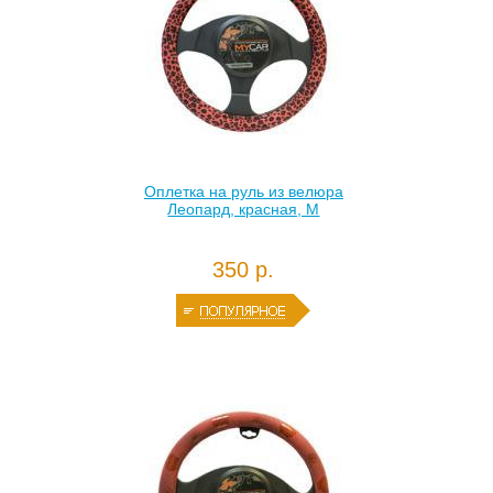
Оплетка на руль из велюра
Леопард, красная, М
350 р.