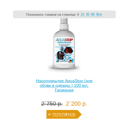
15
30
60
Все
Показывать товаров на странице:
9
Нанопокрытие AquaStop (для
обуви и одежды ) 100 мл.
Германия
2`750 р.
2`200 р.