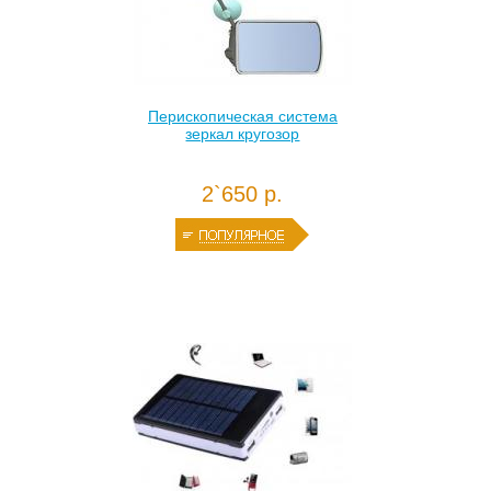
Перископическая система
зеркал кругозор
2`650 р.