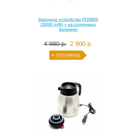
Зарядное устройство POWER
20000 mAh + на солнечных
батареях
4`980 р.
2`800 р.